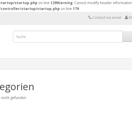
startup/startup.php
on line
129
Warning
: Cannot modify header information 
controller/startup/startup.php
on line
179
Contact via email
M
egorien
 nicht gefunden