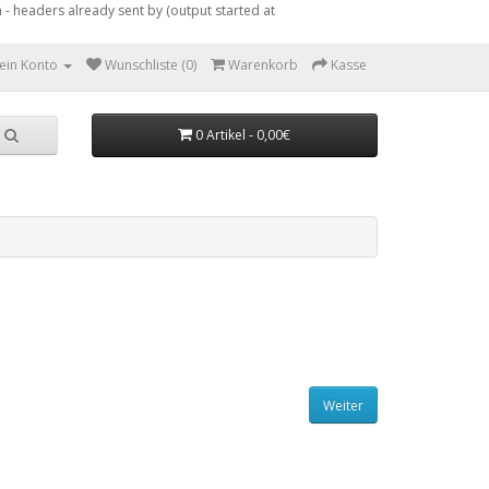
- headers already sent by (output started at
ein Konto
Wunschliste (0)
Warenkorb
Kasse
0 Artikel - 0,00€
Weiter